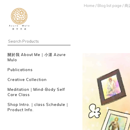
Home
/
Blog list page
/
商
關於我 About Me｜小湛 Azure
Mulo
Publications
Creative Collection
Meditation｜Mind-Body Self
Care Class
Shop Intro.｜class Schedule｜
Product Info.