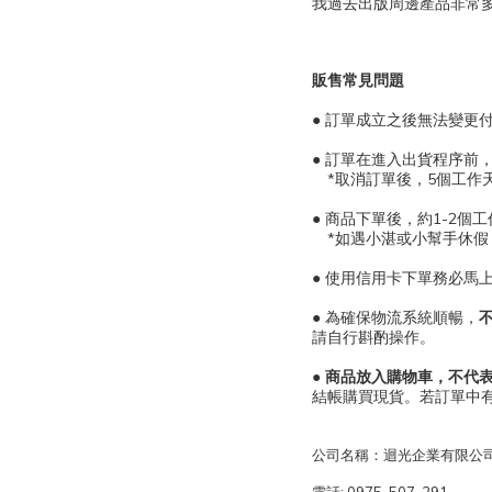
我過去出版周邊產品非常
販售常見問題
● 訂單成立之後無法變更
● 訂單在進入出貨程序前
*取消訂單後，5個工作
● 商品下單後，約1-2個
*如遇小湛或小幫手休假
● 使用信用卡下單務必馬
● 為確保物流系統順暢，
請自行斟酌操作。
●
商品放入購物車，不代
結帳購買現貨。若訂單中
公司名稱：迴光企業有限公
電話: 0975-507-291