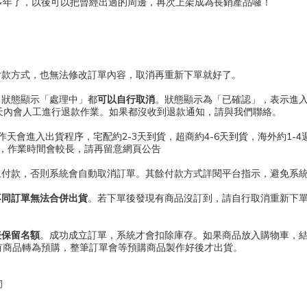
多年了，以後可以把曾經出過的周邊，再次上架成為長銷產品囉！
付款方式，也無法修改訂單內容，取消再重新下單就好了。
，狀態顯示「處理中」都
可以自行取消
。狀態顯示為「已確認」，表示進
天內會人工進行退款作業。如果都沒收到退款通知，請與我們聯絡。
工作天會進入出貨程序，宅配約2-3天到貨，超商約4-6天到貨，海外約1-4
，作業時間會較長，請再留意網頁公告
上付款，否則系統會自動取消訂單。其餘付款方式詳閱平台指示，避免系
不同訂單無法合併出貨
。若下單後發現有商品沒訂到，請自行取消重新下
表保留名額
。成功成立訂單，系統才會扣除庫存。如果商品放入購物車，
有商品轉為預購，整筆訂單會等預購商品製作好後才出貨。
司