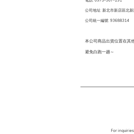
公司地址: 新北市新店區北新路
公司統一編號: 93688314
本公司商品出貨位置在其
避免白跑一趟～
For inquirie