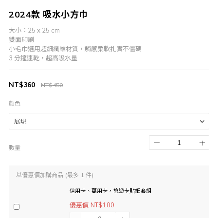
2024款 吸水小方巾
大小：25 x 25 cm
雙面印刷
小毛巾選用超細纖維材質，觸感柔軟扎實不僵硬
3 分鐘速乾，超高吸水量
NT$360
NT$450
顏色
數量
以優惠價加購商品
(最多 1 件)
信用卡、萬用卡，悠遊卡貼紙套組
優惠價 NT$100