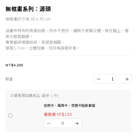
無框畫系列：源頭
無框畫尺寸為 30 x 30 cm
油畫布特有的表面紋路，防水不透光、讓照片更顯立體，掛在牆上，書
房也能變藝廊。
專業藝術噴圖技術，質感更細膩。
厚度1.7cm，立體包邊，任何角度都好看。
NT$4,200
數量
以優惠價加購商品
(最多 1 件)
信用卡、萬用卡，悠遊卡貼紙套組
優惠價 NT$100