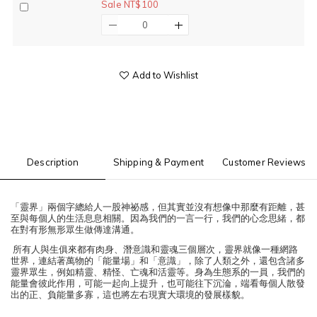
Sale NT$100
Add to Wishlist
Description
Shipping & Payment
Customer Reviews
「靈界」兩個字總給人一股神祕感，但其實並沒有想像中那麼有距離，甚
至與每個人的生活息息相關。因為我們的一言一行，我們的心念思緒，都
在對有形無形眾生做傳達溝通。
所有人與生俱來都有肉身、潛意識和靈魂三個層次，靈界就像一種網路
世界，連結著萬物的「能量場」和「意識」，除了人類之外，還包含諸多
靈界眾生，例如精靈、精怪、亡魂和活靈等。身為生態系的一員，我們的
能量會彼此作用，可能一起向上提升，也可能往下沉淪，端看每個人散發
出的正、負能量多寡，這也將左右現實大環境的發展樣貌。