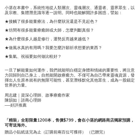
小湛在本書中，系統性地從人類層次、靈魂層次、通靈者、靈界眾生，以
及宗教、集體潛意識等逐一說明。同時也能解開許多困惑，譬如：
★接觸了很多能量療法，為什麼狀況還是不見起色？
★坊間有很多能量療癒師或大師，怎麼判斷真假？
★為什麼很多人越是修行，運勢反而越來越低？
★做風水真的有用嗎？我要怎麼許願祈求想要的東西？
★集氣、祝福要如何做比較好？
一旦了解能量如何運作，我們就能明白穩定身體和情緒的重要性，將注意
力回歸到自己身上，自然能開啟療癒力。不僅可為自己帶來靈魂資源，發
揮出人生原本就有的無限可能性，甚至潛移默化其他眾生，成為一股錨定
世界的力量。
周志建｜資深心理師、故事療癒作家
陳韻如｜諮商心理師
──好評推薦
「精裝」全彩限量1200本，售價$799，會在小湛的網路商店獨家預購，
可寄送海外。
贈品小貼紙送完為止（訂購前兩百位可獲得） （已贈完）