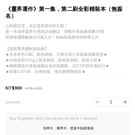
《靈界運作》第一集，第二刷全彩精裝本（無簽
名）
心的穩定度，決定靈界與你的互動！
第一本地球靈界生態的詳細解說！搭配作者親繪插圖39張 
部落格瀏覽數破650萬人次！粉絲敲碗期待的精華之作
【超限量典藏軟精裝版】
★全本彩色印刷，顯色精緻，完整呈現小湛親繪插圖美感★
★內頁使用100g上質道林紙，軟精裝裝幀，經典大器★
★獨家贈送作者親繪藏金美術紙書籤，2023年陪你過好日★
★限量1200本，自用收藏、推坑贈禮兩相宜★
NT$900
NT$1,000
Quantity
Buy Together and Save More
(At most 1 item(s))
信用卡、萬用卡，悠遊卡貼紙套組