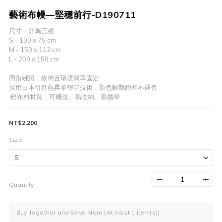
藝術布幔—堅穩前行-D190711
尺寸：分為三種
S - 100 x 75 cm
M - 150 x 112 cm
L - 200 x 150 cm
四角綁繩，依佈置環境簡單固定
採用日本引進熱昇華轉印技術，顏色鮮豔飽和不褪色
 輕布料材質，可機洗、易收納、易攜帶
NT$2,200
Size
Quantity
Buy Together and Save More
(At most 1 item(s))