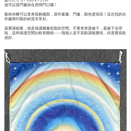
最小尺寸 S - 100 x 75 cm
就可以當門簾掛在房間門口囉！
藝術布幔可以拿來裝飾牆面，當作窗簾、門簾，顯色度很高！這次找的合
作廠商印製的材質非常好。
真要講能量，就是保護圖畫前面的空間。不要拿來蓋被子，蓋被子沒用
啦，這和保護空間比較有關係⋯⋯我個人是不喜歡講能量啦，你直覺喜歡
就好。