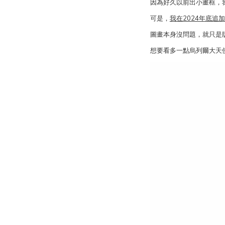
因為好久以前出小畫框，
可是，
我在2024年底追
圖畫本身沒問題，就只是
想要看多一點烏列爾大天