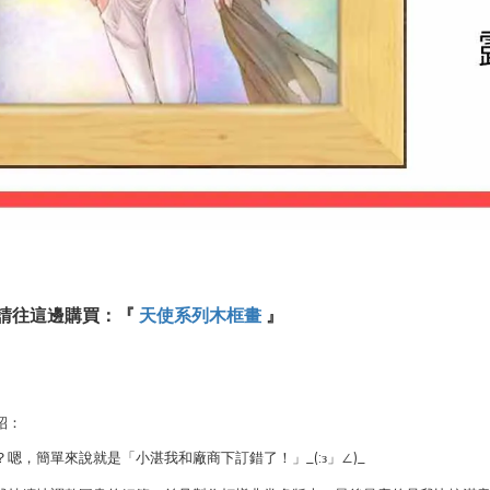
請往這邊購買：『
天使系列木框畫
』
紹：
嗯，簡單來說就是「小湛我和廠商下訂錯了！」_(:з
」
∠
)_