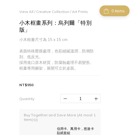
items
View All
/
Creative Collection
/
Art Prints
小木框畫系列：烏列爾「特別
版」
小木框畫尺寸為 15 x 15 cm
表面特殊壓膜處理，色彩細膩溫潤，防潮防
刮、低反光。
採用進口原木材質，防腐蝕處理不易變形。
框畫專用腳架，展開可立於桌面。
NT$950
Quantity
Buy Together and Save More
(At most 1
item(s))
信用卡、萬用卡，悠遊卡
貼紙套組