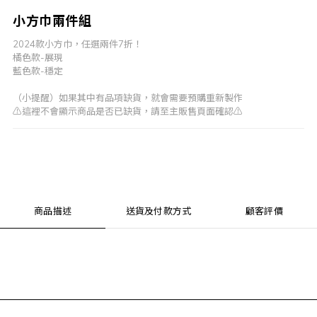
小方巾兩件組
2024款小方巾，任選兩件7折！
橘色款-展現
藍色款-穩定
（小提醒）如果其中有品項缺貨，就會需要預購重新製作
⚠️這裡不會顯示商品是否已缺貨，請至主販售頁面確認⚠️
商品描述
送貨及付款方式
顧客評價