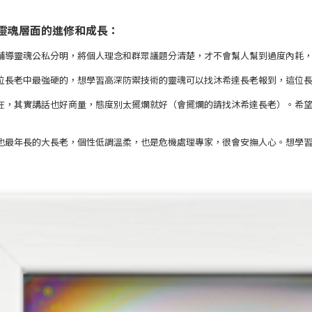
靈魂層面的進修和成長：
輔導靈魂公私分明，將個人理念和群眾議題分清楚，才不會幫人幫到過度內耗
位長老中最強硬的，想學習高深防禦技術的靈魂可以找沐希達長老報到，這位
在，其實講話也好商量，態度別太擺爛就好（會擺爛的請找沐希達長老）。希
也最年長的大長老，個性低調溫柔，也是危機處理專家，很會安撫人心。想學