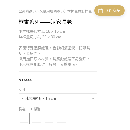
件商品
全部商品
/
◇ 文創周邊商品
/
◇ 木框畫與無框畫
框畫系列——湛家長老
小木框畫尺寸為 15 x 15 cm
無框畫尺寸為 30 x 30 cm
表面特殊壓膜處理，色彩細膩溫潤，防潮防
刮、低反光。
採用進口原木材質，防腐蝕處理不易變形。
小木框專用腳架，展開可立於桌面。
NT$950
尺寸
長老
: 01 傑納