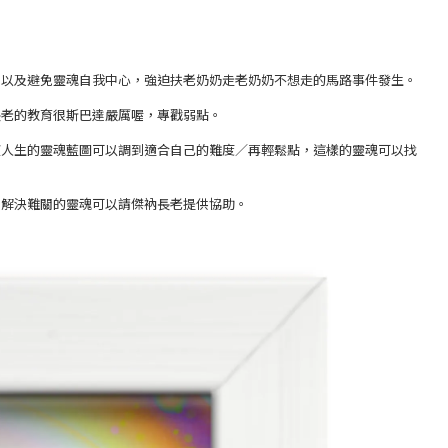
，以及避免靈魂自我中心，強迫扶老奶奶走老奶奶不想走的馬路事件發生。
長老的教育很斯巴達嚴厲喔，專戳弱點。
望人生的靈魂藍圖可以調到適合自己的難度／再輕鬆點，這樣的靈魂可以找
習解決難關的靈魂可以請傑衲長老提供協助。