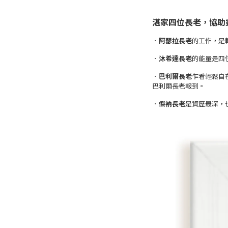
湛家四位長老，協助
．
阿瑟拉長老
的工作，是
．
沐希達長老
的能量是四
．
巴利爾長老
乍看輕鬆自
巴利爾長老報到。
．
傑衲長老
是資歷最深，