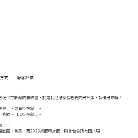
方式
顧客評價
方便保存收藏的裝飾畫，於是我把湛家長老們的光芒版，製作出來囉！
在桌上，或者掛在牆上。
一條線，可以掛在牆上。
呦！！
鑰匙圈、徽章！而2026桌曆和掛曆，則會包含所有圖片囉！