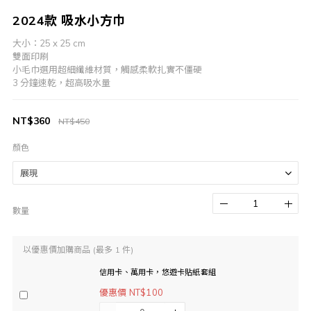
2024款 吸水小方巾
大小：25 x 25 cm
雙面印刷
小毛巾選用超細纖維材質，觸感柔軟扎實不僵硬
3 分鐘速乾，超高吸水量
NT$360
NT$450
顏色
數量
以優惠價加購商品
(最多 1 件)
信用卡、萬用卡，悠遊卡貼紙套組
優惠價 NT$100