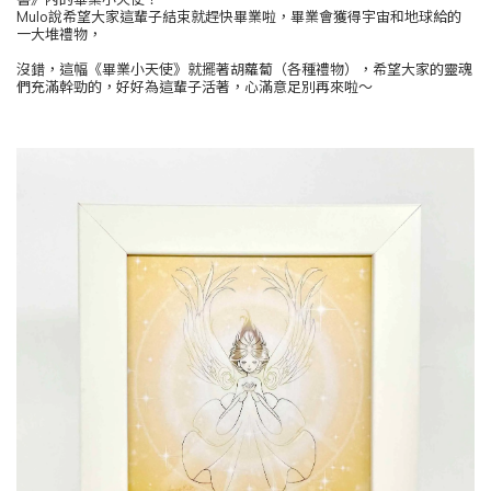
Mulo說希望大家這輩子結束就趕快畢業啦，畢業會獲得宇宙和地球給的
一大堆禮物，
沒錯，這幅《畢業小天使》就擺著胡蘿蔔（各種禮物），希望大家的靈魂
們充滿幹勁的，好好為這輩子活著，心滿意足別再來啦～