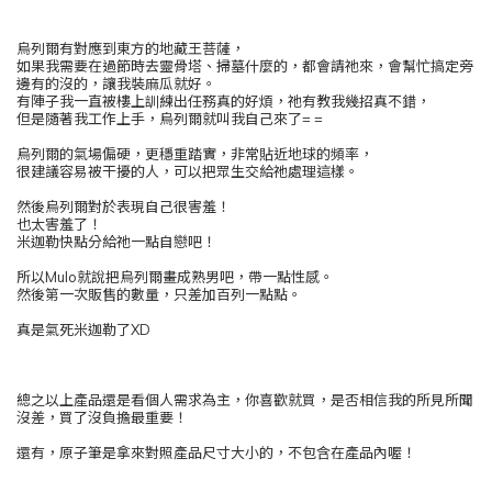
烏列爾有對應到東方的地藏王菩薩，
如果我需要在過節時去靈骨塔、掃墓什麼的，都會請祂來，會幫忙搞定旁
邊有的沒的，讓我裝麻瓜就好。
有陣子我一直被樓上訓練出任務真的好煩，祂有教我幾招真不錯，
但是隨著我工作上手，烏列爾就叫我自己來了= =
烏列爾的氣場偏硬，更穩重踏實，非常貼近地球的頻率，
很建議容易被干擾的人，可以把眾生交給祂處理這樣。
然後烏列爾對於表現自己很害羞！
也太害羞了！
米迦勒快點分給祂一點自戀吧！
所以Mulo就說把烏列爾畫成熟男吧，帶一點性感。
然後第一次販售的數量，只差加百列一點點。
真是氣死米迦勒了XD
總之以上產品還是看個人需求為主，你喜歡就買，是否相信我的所見所聞
沒差，買了沒負擔最重要！
還有，原子筆是拿來對照產品尺寸大小的，不包含在產品內喔！