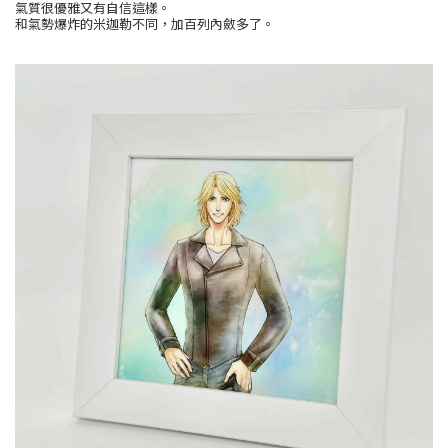
氣質很優雅又有自信這樣。
和氣勢爆炸的米迦勒不同，加百列內斂多了。