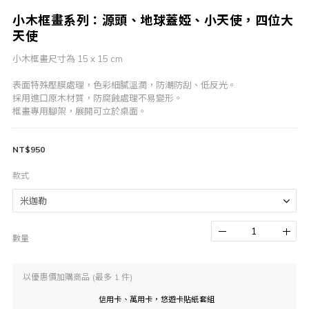
小木框畫系列：源頭、地球蓋婭、小天使，四位大
天使
小木框畫尺寸為 15 x 15 cm
表面特殊壓膜處理，色彩細膩溫潤，防潮防刮、低反光。
採用進口原木材質，防腐蝕處理不易變形。
框畫專用腳架，展開可立於桌面。
NT$950
款式
數量
以優惠價加購商品
(最多 1 件)
信用卡、萬用卡，悠遊卡貼紙套組