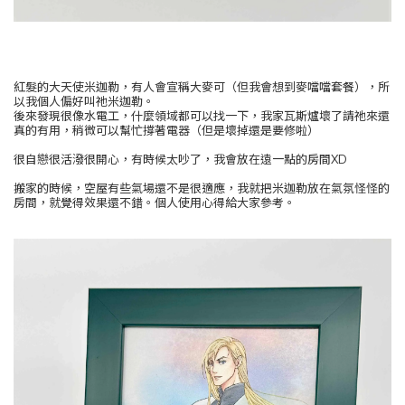
紅髮的大天使米迦勒，有人會宣稱大麥可（但我會想到麥噹噹套餐），所
以我個人偏好叫祂米迦勒。
後來發現很像水電工，什麼領域都可以找一下，我家瓦斯爐壞了請祂來還
真的有用，稍微可以幫忙撐著電器（但是壞掉還是要修啦）
很自戀很活潑很開心，有時候太吵了，我會放在遠一點的房間XD
搬家的時候，空屋有些氣場還不是很適應，我就把米迦勒放在氣氛怪怪的
房間，就覺得效果還不錯。個人使用心得給大家參考。