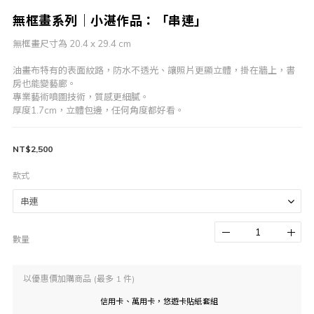
無框畫系列｜小湛作品：「串連」
無框畫尺寸為 20.4 x 29.4 cm
油畫布特有的表面紋路，防水不透光、讓照片更顯立體，掛在牆上，書
房也能變藝廊。
專業藝術噴圖技術，質感更細膩。
厚度1.7cm，立體包邊，任何角度都好看。
NT$2,500
款式
數量
以優惠價加購商品
(最多 1 件)
信用卡、萬用卡，悠遊卡貼紙套組